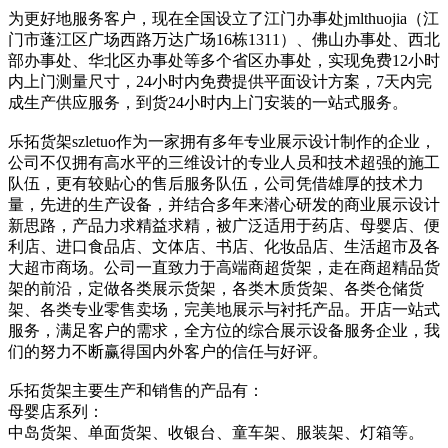
为更好地服务客户，现在全国设立了江门办事处jmlthuojia（江
门市蓬江区广场西路万达广场16栋1311）、佛山办事处、西北
部办事处、华北区办事处等多个省区办事处，实现免费12小时
内上门测量尺寸，24小时内免费提供平面设计方案，7天内完
成生产供应服务，到货24小时内上门安装的一站式服务。
乐拓货架szletuo作为一家拥有多年专业展示设计制作的企业，
公司不仅拥有高水平的三维设计的专业人员和技术超强的施工
队伍，更有较贴心的售后服务队伍，公司凭借雄厚的技术力
量，先进的生产设备，并结合多年来潜心研发的商业展示设计
新思路，产品力求精益求精，被广泛适用于药店、母婴店、便
利店、进口食品店、文体店、书店、化妆品店、生活超市及各
大超市商场。公司一直致力于高端商超货架，走在商超精品货
架的前沿，定做各类展示货架，各类木质货架、各类仓储货
架、各类专业零售卖场，完美地展示与衬托产品。开店一站式
服务，满足客户的需求，全方位的综合展示设备服务企业，我
们的努力不断赢得国内外客户的信任与好评。
乐拓货架主要生产和销售的产品有：
母婴店系列：
中岛货架、单面货架、收银台、童车架、服装架、灯箱等。