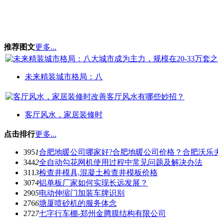
推荐图文
更多...
未来精装城市格局：八
客厅风水，家居装修时
点击排行
更多...
395
1
合肥地暖公司哪家好?合肥地暖公司价格？合肥沃乐
344
2
全自动勾花网机使用过程中常见问题及解决办法
311
3
检查井模具,混凝土检查井模板价格
307
4
铝单板厂家如何实现长远发展？
290
5
电动伸缩门加装车牌识别
276
6
塘厦喷砂机的服务体念
272
7
七字行车棚-郑州金腾膜结构有限公司