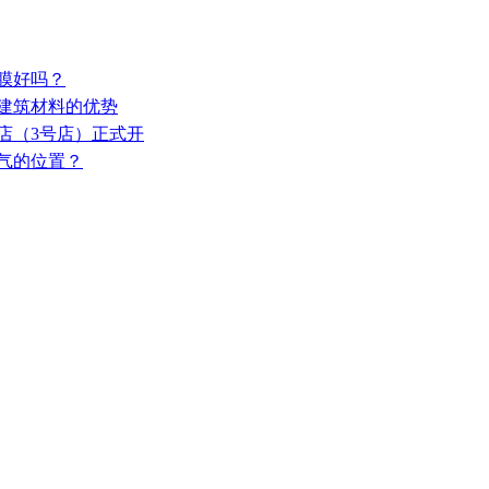
这膜好吗？
火建筑材料的优势
店（3号店）正式开
人气的位置？