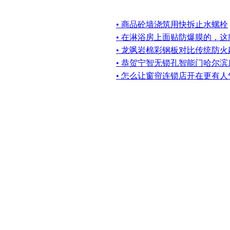
• 商品砼墙浇筑用快拆止水螺栓
• 在淋浴房上面贴防爆膜的，
• 龙飒岩棉彩钢板对比传统防
• 恭贺宁智无锁孔智能门哈尔滨
• 怎么让窗帘连锁店开在更有