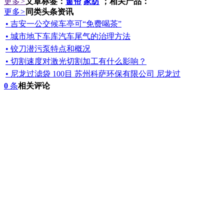
更多
>
文章标签：
窗帘
家纺
；相关产品：
更多
>
同类头条资讯
• 吉安一公交候车亭可“免费喝茶”
• 城市地下车库汽车尾气的治理方法
• 铰刀潜污泵特点和概况
• 切割速度对激光切割加工有什么影响？
• 尼龙过滤袋 100目 苏州科萨环保有限公司 尼龙过
0
条
相关评论