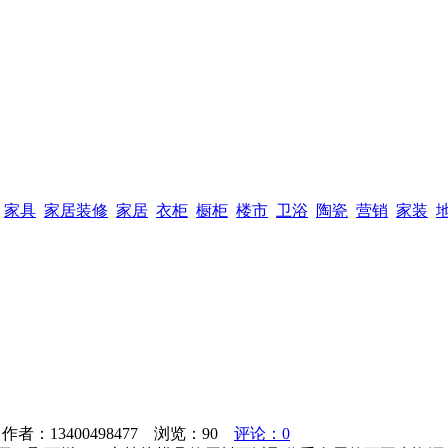
家具
家居装修
家居
衣柜
橱柜
楼市
卫浴
陶瓷
营销
家装
者：13400498477 浏览：
90
评论：0