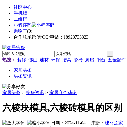
社区中心
手机版
二维码
小程序码
购物车
(
0
)
合作联系微信/QQ/电话：18923733323
热搜：
装修
佛山
建材
环保
洁具
瓷砖
厨房
阳台
五金配件
家居头条
头条资讯
家居头条
>
头条资讯
>
家居商企动态
六棱块模具,六棱砖模具的区别
日期：2024-11-04 来源：
建材之家
作