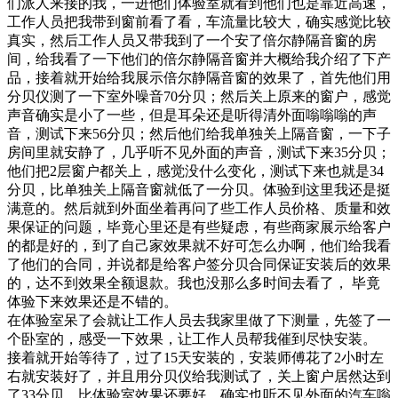
们派人来接的我，一进他们体验室就看到他们也是靠近高速，
工作人员把我带到窗前看了看，车流量比较大，确实感觉比较
真实，然后工作人员又带我到了一个安了倍尔静隔音窗的房
间，给我看了一下他们的倍尔静隔音窗并大概给我介绍了下产
品，接着就开始给我展示倍尔静隔音窗的效果了，首先他们用
分贝仪测了一下室外噪音70分贝；然后关上原来的窗户，感觉
声音确实是小了一些，但是耳朵还是听得清外面嗡嗡嗡的声
音，测试下来56分贝；然后他们给我单独关上隔音窗，一下子
房间里就安静了，几乎听不见外面的声音，测试下来35分贝；
他们把2层窗户都关上，感觉没什么变化，测试下来也就是34
分贝，比单独关上隔音窗就低了一分贝。体验到这里我还是挺
满意的。然后就到外面坐着再问了些工作人员价格、质量和效
果保证的问题，毕竟心里还是有些疑虑，有些商家展示给客户
的都是好的，到了自己家效果就不好可怎么办啊，他们给我看
了他们的合同，并说都是给客户签分贝合同保证安装后的效果
的，达不到效果全额退款。我也没那么多时间去看了， 毕竟
体验下来效果还是不错的。
在体验室呆了会就让工作人员去我家里做了下测量，先签了一
个卧室的，感受一下效果，让工作人员帮我催到尽快安装。
接着就开始等待了，过了15天安装的，安装师傅花了2小时左
右就安装好了，并且用分贝仪给我测试了，关上窗户居然达到
了33分贝，比体验室效果还要好，确实也听不见外面的汽车嗡