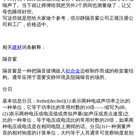
嗡声了。当下就让师傅给我把另外2个房间也测量做了，让父
母也睡得好些。
写这些就是想给大家做个参考，倍尔静隔音窗公司正规注册公
司和工厂，价格适中。
相关
建材
词条解释：
隔音窗
隔音窗是一种把隔音玻璃嵌入
铝合金
边框制作而成的框架窗结
构。通常应用于需要安静环境及阻隔噪音的场所。
分贝
基本信息分贝：fenbei[decibel](1)∶表示两种电或声功率之比的
一种单位，它等于功率比的常用对数的10倍——缩写为dB。
(2)∶表示两种电压或电流值或类似声量(如声压或质点速度)之
比的一种单位，等于电压或电流比的常用对数的20倍，如果两
种电压或电流是在相同电阻上测得的话。分贝(3)∶一种测量声
音的相对响度的计算单位，大约等于人耳通常可觉察响度差别