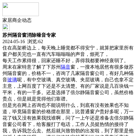
家居商企动态
苏州隔音窗消除噪音专家
2024-05-16 浏览:
62
住在高架桥边上，每天晚上睡觉都不得安宁，就算把家里所有
窗户都关完也一直有汽车嗡嗡嗡的声音，烦死了，
每天工作累得很，回家还睡不好，弄得我都要神经衰弱了。
周末在家特意了解了下苏州
隔音
窗，一搜本地居然有很多做苏
州隔音窗的，价格不一，咨询了几家隔音窗公司，有好几种隔
音
玻璃
呢，有中空玻璃、真空玻璃、夹层玻璃，自己也拿不定
主意，上网百度了下还是不太清楚。有的厂家说是几百块钱一
平米，有的一千多。还是选择了倍尔静隔音窗公司，虽然价格
贵点，但是就是觉得他们靠谱。
但是光在网上咨询也不能说明什么，到底有没有效果也不知
道，毕竟隔音窗的价格摆在那里，比普通窗户贵好多呢，万一
花了钱又没有效果我找谁啊，问了一上午还是准备去倍尔静隔
音窗公司看下，给客服打了电话，工作人员挺热情的接待了
我，告诉我怎么去。然后就兴致勃勃的出发啦，到了那里是他