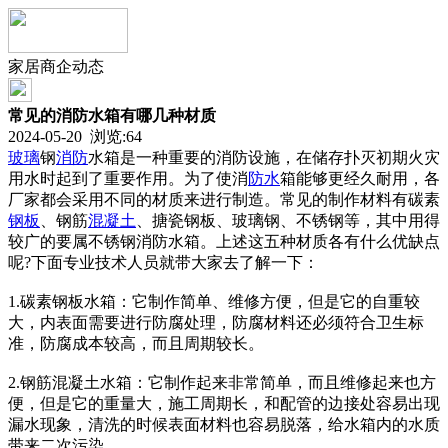
家居商企动态
常见的消防水箱有哪几种材质
2024-05-20 浏览:
64
玻璃
钢
消防
水箱是一种重要的消防设施，在储存扑灭初期火灾
用水时起到了重要作用。为了使消
防水
箱能够更经久耐用，各
厂家都会采用不同的材质来进行制造。常见的制作材料有碳素
钢板
、钢筋
混凝土
、搪瓷钢板、玻璃钢、不锈钢等，其中用得
较广的要属不锈钢消防水箱。上述这五种材质各有什么优缺点
呢?下面专业技术人员就带大家去了解一下：
1.碳素钢板水箱：它制作简单、维修方便，但是它的自重较
大，内表面需要进行防腐处理，防腐材料还必须符合卫生标
准，防腐成本较高，而且周期较长。
2.钢筋混凝土水箱：它制作起来非常简单，而且维修起来也方
便，但是它的重量大，施工周期长，和配管的边接处容易出现
漏水现象，清洗的时候表面材料也容易脱落，给水箱内的水质
带来二次污染。