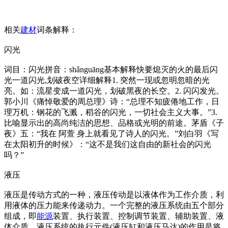
相关
建材
词条解释：
闪光
词目：闪光拼音：shǎnguāng基本解释快要熄灭的火的最后闪
光一道闪光,划破夜空详细解释1. 突然一现或忽明忽暗的光
亮。如：流星变成一道闪光，划破黑夜的长空。2. 闪闪发光。
郭小川《痛悼敬爱的周总理》诗：“总理不知疲倦地工作，日
理万机：钢花的飞溅，稻谷的闪光，一切社会主义大事。”3.
比喻显示出的高尚纯洁的思想、品格或光明的前途。茅盾《子
夜》五：“我在 阿萱 身上就看见了诗人的闪光。”刘白羽《写
在太阳初升的时候》：“这不是我们这自由的新社会的闪光
吗？”
液压
液压是传动方式的一种，液压传动是以液体作为工作介质，利
用液体的压力能来传递动力。一个完整的液压系统由五个部分
组成，即
能源
装置、执行装置、控制调节装置、辅助装置、液
体介质。液压系统的执行元件(液压缸和液压马达)的作用是将