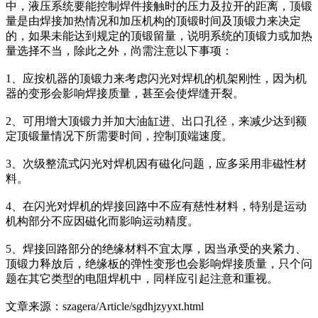
中，液压系统要能控制焊件接触时的压力及拉开的距离，顶锻
量是由焊接加热情况和加压机构的顶锻时间及顶锻力来决定
的，如果未能达到规定的顶锻留量，说明系统的顶锻力或加热
量选择不当，除此之外，尚需注意以下事项：
1、应按机器的顶锻力来考虑闪光对焊机的机架刚性，因为机
器的变形会影响焊接质量，甚至会使焊缝开裂。
2、可用增大顶锻力并加大油缸进、出口孔径，来减少达到额
定顶锻量情况下所需要时间，控制顶端速度。
3、次级整流式闪光对焊机因有磁化问题，应多采用非磁性材
料。
4、在闪光对焊机的焊接回路中不应有慈性材料，特别是运动
机构部分不应因磁化而影响运动精度。
5、焊接回路部分的绝缘材料不宜太厚，因当承受的夹紧力、
顶锻力释放后，绝缘板的弹性变形也会影响焊接质量，只个问
题在其它类型的电阻焊机中，同样应引起注意和重视。
文章来源：szagera/Article/sgdhjzyyxt.html