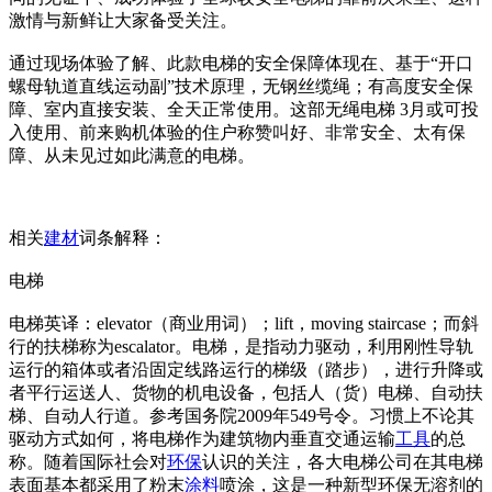
激情与新鲜让大家备受关注。
通过现场体验了解、此款电梯的安全保障体现在、基于“开口
螺母轨道直线运动副”技术原理，无钢丝缆绳；有高度安全保
障、室内直接安装、全天正常使用。这部无绳电梯 3月或可投
入使用、前来购机体验的住户称赞叫好、非常安全、太有保
障、从未见过如此满意的电梯。
相关
建材
词条解释：
电梯
电梯英译：elevator（商业用词）；lift，moving staircase；而斜
行的扶梯称为escalator。电梯，是指动力驱动，利用刚性导轨
运行的箱体或者沿固定线路运行的梯级（踏步），进行升降或
者平行运送人、货物的机电设备，包括人（货）电梯、自动扶
梯、自动人行道。参考国务院2009年549号令。习惯上不论其
驱动方式如何，将电梯作为建筑物内垂直交通运输
工具
的总
称。随着国际社会对
环保
认识的关注，各大电梯公司在其电梯
表面基本都采用了粉末
涂料
喷涂，这是一种新型环保无溶剂的