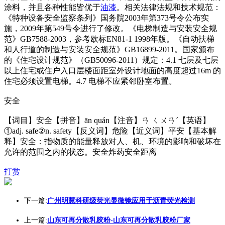
涂料，并且各种性能皆优于
油漆
。相关法律法规和技术规范：
《特种设备安全监察条列》国务院2003年第373号令公布实
施，2009年第549号令进行了修改。《电梯制造与安装安全规
范》GB7588-2003，参考欧标EN81-1 1998年版。《自动扶梯
和人行道的制造与安装安全规范》GB16899-2011。国家颁布
的《住宅设计规范》（GB50096-2011）规定：4.1 七层及七层
以上住宅或住户入口层楼面距室外设计地面的高度超过16m 的
住宅必须设置电梯。4.7 电梯不应紧邻卧室布置。
安全
【词目】安全【拼音】ān quán【注音】ㄢ ㄑㄨㄢˊ【英语】
①adj. safe②n. safety【反义词】危险【近义词】平安【基本解
释】安全：指物质的能量释放对人、机、环境的影响和破坏在
允许的范围之内的状态。安全炸药安全距离
打赏
下一篇:
广州明慧科研级荧光显微镜应用于沥青荧光检测
上一篇:
山东可再分散乳胶粉-山东可再分散乳胶粉厂家