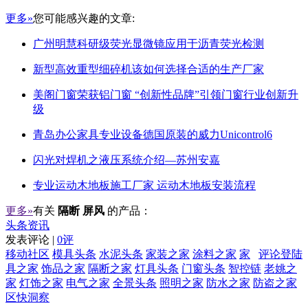
更多»
您可能感兴趣的文章:
广州明慧科研级荧光显微镜应用于沥青荧光检测
新型高效重型细碎机该如何选择合适的生产厂家
美阁门窗荣获铝门窗 “创新性品牌”引领门窗行业创新升
级
青岛办公家具专业设备德国原装的威力Unicontrol6
闪光对焊机之液压系统介绍—苏州安嘉
专业运动木地板施工厂家 运动木地板安装流程
更多»
有关
隔断 屏风
的产品：
头条资讯
发表评论 |
0评
移动社区
模具头条
水泥头条
家装之家
涂料之家
家
评论登陆
具之家
饰品之家
隔断之家
灯具头条
门窗头条
智控链
老姚之
家
灯饰之家
电气之家
全景头条
照明之家
防水之家
防盗之家
区快洞察