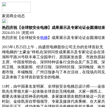
家居商企动态
热烈庆祝【全球较安全电梯】成果展示及专家论证会圆满结束
2024-03-10 浏览:
69
热烈庆祝【全球较安全
电梯
】成果展示及专家论证会圆满结束
2015年1月25日上午，由盛世电梯股份公司主办的全球首款无
绳电梯的“土豪金”样机在深圳问世成果展示及专家论证会在清
湖和平路26号联丰泰工业园举行。原国家发改委、市政协原副
主席、中国发明协会、深圳特种设备行业协会及广东卫视、深
圳卫视、央视新闻、经济日报、深圳特区报、深圳晚报、南方
都市报、羊城晚报、广州日报参与了本次活动，在现场共同见
证及体验了全球首款较安全的电梯。
11时，由中国著名发明家、全球较安全电梯总设计师——金徐
凯先生带领大家一起体验全球首款无绳电梯、大家一拥而上、
都要去体验这部神圣的电梯、多家媒体朋友都想体验这一历史
时刻、金徐凯亲自带领领导、专家及媒体代表乘梯、在大家共
同的见证下、成功体验了全球较安全电梯的靠前次乘坐、这种