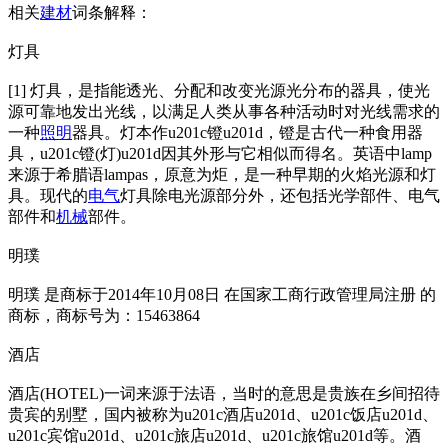
相关
建材
词条解释：
灯具
[1] 灯具，是指能透光、分配和改变光源光分布的器具，使光
源可靠地发出光线，以满足人类从事各种活动时对光线需求的
一种
照明
器具。灯本作u201c镫u201d，镫是古代一种食用器
具，u201c镫(灯)u201d因其外形与它相似而得名。英语中lamp
来源于希腊语lampas，原意为炬，是一种早期的火焰光源和灯
具。现代的
电气
灯具除电光源部分外，还包括光学部件、电气
部件和
机械
部件。
明璞
明璞 是商标于2014年10月08日 在国家工商行政管理局注册 的
商标，商标号为：15463864
酒店
酒店(HOTEL)一词来源于法语，当时的意思是贵族在乡间招待
贵宾的别墅，国内被称为u201c酒店u201d、u201c饭店u201d、
u201c宾馆u201d、u201c旅店u201d、u201c旅馆u201d等。酒