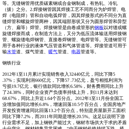
等。无缝钢管用优质碳素钢或合金钢制成，有热轧、冷轧
（拔）之分。2.焊接钢管因其焊接工艺不同而分为炉焊管、电
焊（电阻焊）管和自动电弧焊管，因其焊接形式的不同分为直
缝焊管和螺旋焊管两种，因其端部形状又分为圆形焊管和异型
（方、扁等）焊管。焊接钢管是由卷成管形的
钢板
以对缝或螺
旋缝焊接而成，在制造方法上，又分为低压流体输送用焊接钢
管、螺旋缝电焊钢管、直接卷焊钢管、电焊管等。无缝钢管可
用于各种行业的液体气压管道和气体管道等。焊接管道可用于
输
水管
道、煤气管道、
暖气
管道、
电器
管道等。
钢铁行业
2012年1至11月累计实现销售收入32440亿元，同比下降5
.37%；实现利润660亿元，下降57 .73亿元，盈亏相抵利润为
亏损19.7亿元，银行借款同比增长6.58%，财务费用同比上升
了24.38%，同时企业资产负债率持续上升，到11月末达到
68.67%，同比上升近1.64个百分点。2012年1至11月份全国工
业增加值同比增长6.8%，增速回落10.5个百分点，全国房地产
开发投资增速同比回落13.2个百分点，特别是房屋新开工面积
同比下降7.2%，而2011年同期是增长20.5%。这足以说明下游
行业需求不足，加上钢铁产能过大，钢材市场供大于求的矛盾
十分突出，钢材销售异常困难。“由于钢材价格持续下跌，挤