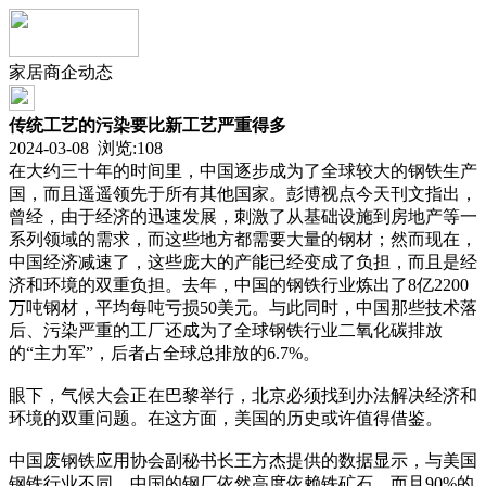
家居商企动态
传统工艺的污染要比新工艺严重得多
2024-03-08 浏览:
108
在大约三十年的时间里，中国逐步成为了全球较大的钢铁生产
国，而且遥遥领先于所有其他国家。彭博视点今天刊文指出，
曾经，由于经济的迅速发展，刺激了从基础设施到房地产等一
系列领域的需求，而这些地方都需要大量的钢材；然而现在，
中国经济减速了，这些庞大的产能已经变成了负担，而且是经
济和环境的双重负担。去年，中国的钢铁行业炼出了8亿2200
万吨钢材，平均每吨亏损50美元。与此同时，中国那些技术落
后、污染严重的工厂还成为了全球钢铁行业二氧化碳排放
的“主力军”，后者占全球总排放的6.7%。
眼下，气候大会正在巴黎举行，北京必须找到办法解决经济和
环境的双重问题。在这方面，美国的历史或许值得借鉴。
中国废钢铁应用协会副秘书长王方杰提供的数据显示，与美国
钢铁行业不同，中国的钢厂依然高度依赖铁矿石，而且90%的