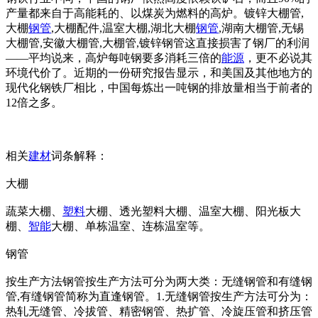
产量都来自于高能耗的、以煤炭为燃料的高炉。镀锌大棚管,
大棚
钢管
,大棚配件,温室大棚,湖北大棚
钢管
,湖南大棚管,无锡
大棚管,安徽大棚管,大棚管,镀锌钢管这直接损害了钢厂的利润
——平均说来，高炉每吨钢要多消耗三倍的
能源
，更不必说其
环境代价了。近期的一份研究报告显示，和美国及其他地方的
现代化钢铁厂相比，中国每炼出一吨钢的排放量相当于前者的
12倍之多。
相关
建材
词条解释：
大棚
蔬菜大棚、
塑料
大棚、透光塑料大棚、温室大棚、阳光板大
棚、
智能
大棚、单栋温室、连栋温室等。
钢管
按生产方法钢管按生产方法可分为两大类：无缝钢管和有缝钢
管,有缝钢管简称为直逢钢管。1.无缝钢管按生产方法可分为：
热轧无缝管、冷拔管、精密钢管、热扩管、冷旋压管和挤压管