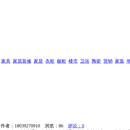
家具
家居装修
家居
衣柜
橱柜
楼市
卫浴
陶瓷
营销
家装
者：18039270910 浏览：
86
评论：0