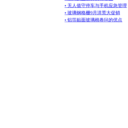
• 无人值守停车与手机应急管理
• 玻璃钢格栅9月洪荒大促销
• 铝箔贴面玻璃棉卷毡的优点