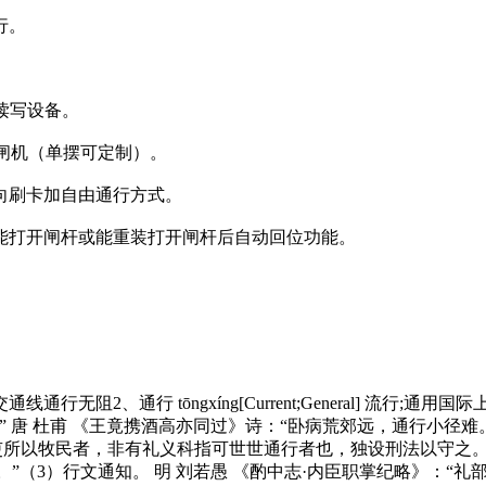
行。
读写设备。
控制闸机（单摆可定制）。
向刷卡加自由通行方式。
能打开闸杆或能重装打开闸杆后自动回位功能。
行人、车马等经过交通线通行无阻2、通行 tōngxíng[Current;Gener
唐 杜甫 《王竟携酒高亦同过》诗：“卧病荒郊远，通行小径难。
吏所以牧民者，非有礼义科指可世世通行者也，独设刑法以守之。”
。”（3）行文通知。 明 刘若愚 《酌中志·内臣职掌纪略》：“