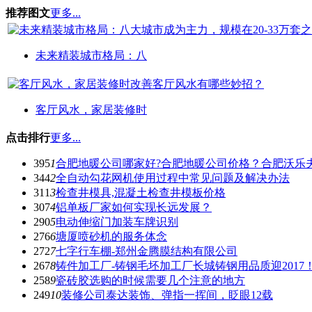
推荐图文
更多...
未来精装城市格局：八
客厅风水，家居装修时
点击排行
更多...
395
1
合肥地暖公司哪家好?合肥地暖公司价格？合肥沃乐
344
2
全自动勾花网机使用过程中常见问题及解决办法
311
3
检查井模具,混凝土检查井模板价格
307
4
铝单板厂家如何实现长远发展？
290
5
电动伸缩门加装车牌识别
276
6
塘厦喷砂机的服务体念
272
7
七字行车棚-郑州金腾膜结构有限公司
267
8
铸件加工厂-铸钢毛坯加工厂长城铸钢用品质迎2017
258
9
瓷砖胶选购的时候需要几个注意的地方
249
10
装修公司泰达装饰、弹指一挥间，眨眼12载