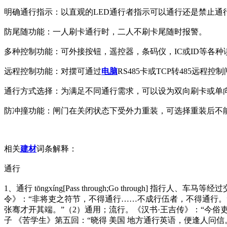
明确通行指示：以直观的LED通行者指示可以通行还是禁止通
防尾随功能：一人刷卡通行时，二人不刷卡尾随时报警。
多种控制功能：可外接按钮，遥控器，条码仪，IC或ID等各种
远程控制功能：对摆可通过
电脑
RS485卡或TCP转485远程
通行方式选择：为满足不同通行需求，可以设为双向刷卡或单
防冲撞功能：闸门在关闭状态下受外力重装，可选择重装后不
相关
建材
词条解释：
通行
1、通行 tōngxíng[Pass through;Go through] 指
令》：“非将吏之符节，不得通行……不成行伍者，不得通行。” 
张骞才开其端。”（2）通用；流行。《汉书·王吉传》：“今俗
子 《苦学生》第五回：“晓得 美国 地方通行英语，便逢人问信