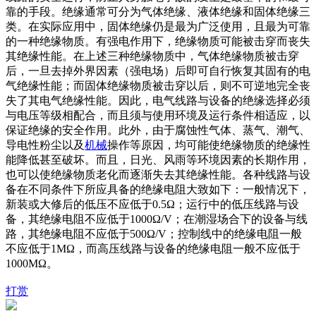
靠的手段。绝缘通常可分为气体绝缘、液体绝缘和固体绝缘三
类。在实际应用中，固体绝缘仍是最为广泛使用，且最为可靠
的一种绝缘物质。有强电作用下，绝缘物质可能被击穿而丧失
其绝缘性能。在上述三种绝缘物质中，气体绝缘物质被击穿
后，一旦去掉外界因素（强电场）后即可自行恢复其固有的电
气绝缘性能；而固体绝缘物质被击穿以后，则不可逆地完全丧
失了其电气绝缘性能。因此，电气线路与设备的绝缘选择必须
与电压等级相配合，而且须与使用环境及运行条件相适应，以
保证绝缘的安全作用。此外，由于腐蚀性气体、蒸气、潮气、
导电性粉尘以及
机械
操作等原因，均可能使绝缘物质的绝缘性
能降低甚至破坏。而且，日光、风雨等环境因素的长期作用，
也可以使绝缘物质老化而逐渐失去其绝缘性能。各种线路与设
备在不同条件下所应具备的绝缘电阻大致如下：一般情况下，
新装或大修后的低压不应低于0.5Ω；运行中的低压线路与设
备，其绝缘电阻不应低于1000Ω/V；在潮湿场合下的设备与线
路，其绝缘电阻不应低于500Ω/V；控制线中的绝缘电阻一般
不应低于1MΩ，而高压线路与设备的绝缘电阻一般不应低于
1000MΩ。
打赏