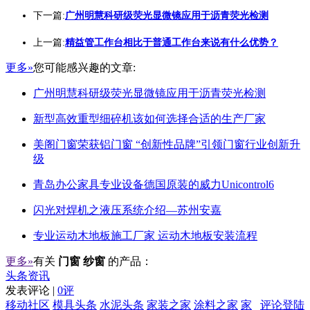
下一篇:
广州明慧科研级荧光显微镜应用于沥青荧光检测
上一篇:
精益管工作台相比于普通工作台来说有什么优势？
更多»
您可能感兴趣的文章:
广州明慧科研级荧光显微镜应用于沥青荧光检测
新型高效重型细碎机该如何选择合适的生产厂家
美阁门窗荣获铝门窗 “创新性品牌”引领门窗行业创新升
级
青岛办公家具专业设备德国原装的威力Unicontrol6
闪光对焊机之液压系统介绍—苏州安嘉
专业运动木地板施工厂家 运动木地板安装流程
更多»
有关
门窗 纱窗
的产品：
头条资讯
发表评论 |
0评
移动社区
模具头条
水泥头条
家装之家
涂料之家
家
评论登陆