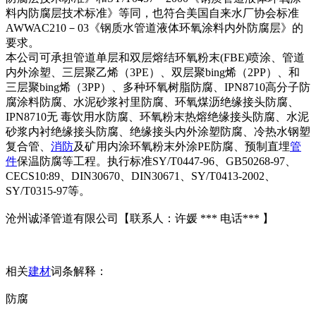
料内防腐层技术标准》等同，也符合美国自来水厂协会标准
AWWAC210－03《钢质水管道液体环氧涂料内外防腐层》的
要求。
本公司可承担管道单层和双层熔结环氧粉末(FBE)喷涂、管道
内外涂塑、三层聚乙烯（3PE）、双层聚bing烯（2PP）、和
三层聚bing烯（3PP）、多种环氧树脂防腐、IPN8710高分子防
腐涂料防腐、水泥砂浆衬里防腐、环氧煤沥绝缘接头防腐、
IPN8710无 毒饮用水防腐、环氧粉末热熔绝缘接头防腐、水泥
砂浆内衬绝缘接头防腐、绝缘接头内外涂塑防腐、冷热水钢塑
复合管、
消防
及矿用内涂环氧粉末外涂PE防腐、预制直埋
管
件
保温防腐等工程。执行标准SY/T0447-96、GB50268-97、
CECS10:89、DIN30670、DIN30671、SY/T0413-2002、
SY/T0315-97等。
沧州诚泽管道有限公司【联系人：许媛 *** 电话*** 】
相关
建材
词条解释：
防腐