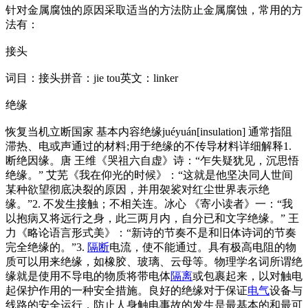
针对金属腐蚀的原因采取适当的方法防止金属腐蚀，常用的方
法有：
接头
词目：接头拼音：jie tou英文：l
inker
绝缘
恢复当机立断国家 基本内容绝缘juéyuán[insulation] 通常指阻
滞热、电或声通过的材料;用于绝缘的不传导材料详细解释1.
断绝因缘。唐 王维《哭祖六自虚》诗：“乍失疑犹见，沉思悟
绝缘。” 艾芜《我在仰光的时候》：“这就是他坚决同人世间
某种欲望彻底决裂的原因，并用袈裟对红尘世界表示绝
缘。”2. 不发生接触；不相关连。冰心 《寄小读者》一：“我
以抱病又将远行之身，此三两月内，自分已和文字绝缘。” 王
力《略论语言形式美》：“新诗的节奏不是和旧体诗词的节奏
完全绝缘的。”3.
隔断
电流，使不能通过。具有极高电阻的物
质可以用来绝缘，如橡胶、玻璃、云母等。物理学名词所谓绝
缘就是使用不导电的物质将带电体
隔离
或包裹起来，以对触电
起保护作用的一种安全措施。良好的绝缘对于保证
电气
设备与
线路的安全运行，防止人身触电事故的发生是最基本的和最可