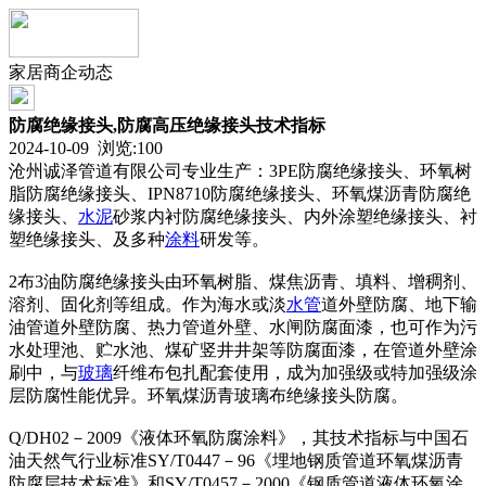
家居商企动态
防腐绝缘接头,防腐高压绝缘接头技术指标
2024-10-09 浏览:
100
沧州诚泽管道有限公司专业生产：3PE防腐绝缘接头、环氧树
脂防腐绝缘接头、IPN8710防腐绝缘接头、环氧煤沥青防腐绝
缘接头、
水泥
砂浆内衬防腐绝缘接头、内外涂塑绝缘接头、衬
塑绝缘接头、及多种
涂料
研发等。
2布3油防腐绝缘接头由环氧树脂、煤焦沥青、填料、增稠剂、
溶剂、固化剂等组成。作为海水或淡
水管
道外壁防腐、地下输
油管道外壁防腐、热力管道外壁、水闸防腐面漆，也可作为污
水处理池、贮水池、煤矿竖井井架等防腐面漆，在管道外壁涂
刷中，与
玻璃
纤维布包扎配套使用，成为加强级或特加强级涂
层防腐性能优异。环氧煤沥青玻璃布绝缘接头防腐。
Q/DH02－2009《液体环氧防腐涂料》，其技术指标与中国石
油天然气行业标准SY/T0447－96《埋地钢质管道环氧煤沥青
防腐层技术标准》和SY/T0457－2000《钢质管道液体环氧涂