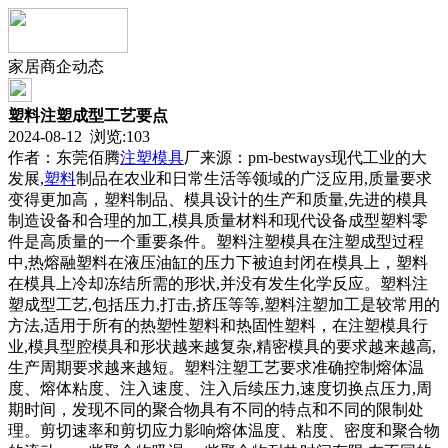
家居商企动态
塑料注塑成型工艺要点
2024-08-12 浏览:
103
作者：东莞佰腾
注塑
模具
厂来源：pm-bestways现代工业的大
发展,
塑料
制品在农业和日常生活等领域的广泛应用,质量要求
变得更加高，塑料制品、模具设计的生产和质量,先进的模具
制造设备和合理的加工,模具质量材料和现代设备成型塑料零
件是高质量的一个重要条件。塑料注塑模具在注塑成型过程
中,热熔融塑料在液压油缸的压力下被迫封闭在模具上，塑料
在模具上冷却冻结所需的形状,并没有发生化学反应。塑料注
塑成型工艺,包括压力,打击,挤压等等,塑料注塑加工是较常用的
方法,适用于所有的热塑性塑料和热固性塑料，在注塑模具行
业,模具型腔模具和形状越来越复杂,精密模具的要求越来越高,
生产周期要求越来越短。塑料注塑工艺要求准确控制熔体温
度、熔体粘度、注入速度、注入后续压力,速度切换点压力,周
期时间，发现不同的聚合物具有不同的特点和不同的限制处
理。剪切速率和剪切应力影响熔体温度、粘度、密度和聚合物