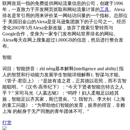
联网首屈一指的免费提供网站流量信息的公司，创建于1996
年，一直致力于开发网页抓取和网站流量计算的
工具
。Alexa
排名是常引用的用来评价某一网站访问量的一个指标。总部位
于 美国旧金山的Alexa是亚马逊集团旗下的子公司之一。经历
变化2002年5月Alexa全新改版，放弃了搜索引擎转而与
Google合作，变身为一家专门发布网站世界排名的网站。
Alexa每天在网上搜集超过1,000GB的信息，然后进行整合发
布。
智能
词目：智能拼音：zhì néng基本解释[intelligence and ability] 指
人的智慧和行动能力发展学生智能详细解释1. 智谋与才能。
《管子·君臣上》：“是故有道之君，正其德以莅民，而不言智
能聪明。”《汉书·高帝纪下》：“今天下贤者智能岂特古之人
乎？” 宋司马光《人墓志铭》：“呜呼！妇人柔顺足以睦其
族，智能足以齐其家，斯已贤矣。”2. 指智力。李大钊《上海
的童工问题》：“为帮助他们智能的发育，娱养的得宜，非赖
上海 的献身于无产同胞的青年团体不可。”
打赏