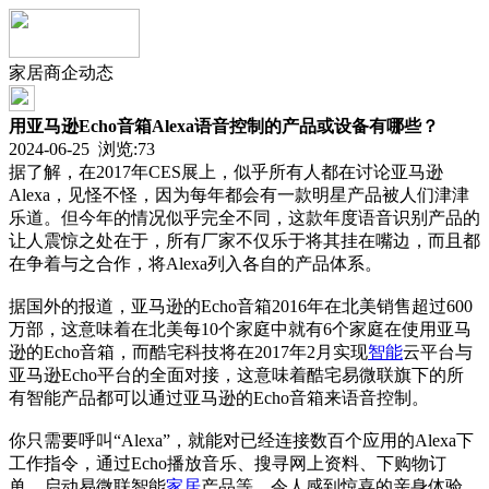
家居商企动态
用亚马逊Echo音箱Alexa语音控制的产品或设备有哪些？
2024-06-25 浏览:
73
据了解，在2017年CES展上，似乎所有人都在讨论亚马逊
Alexa，见怪不怪，因为每年都会有一款明星产品被人们津津
乐道。但今年的情况似乎完全不同，这款年度语音识别产品的
让人震惊之处在于，所有厂家不仅乐于将其挂在嘴边，而且都
在争着与之合作，将Alexa列入各自的产品体系。
据国外的报道，亚马逊的Echo音箱2016年在北美销售超过600
万部，这意味着在北美每10个家庭中就有6个家庭在使用亚马
逊的Echo音箱，而酷宅科技将在2017年2月实现
智能
云平台与
亚马逊Echo平台的全面对接，这意味着酷宅易微联旗下的所
有智能产品都可以通过亚马逊的Echo音箱来语音控制。
你只需要呼叫“Alexa”，就能对已经连接数百个应用的Alexa下
工作指令，通过Echo播放音乐、搜寻网上资料、下购物订
单、启动易微联智能
家居
产品等。令人感到惊喜的亲身体验