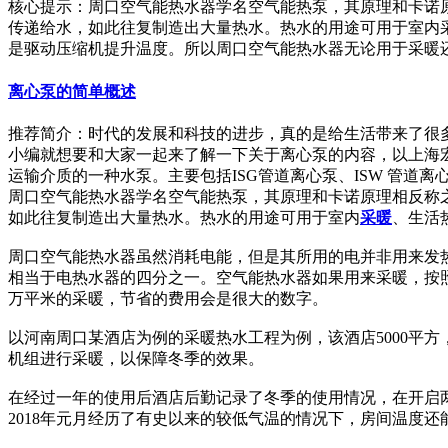
核心提示：周口空气能热水器学名空气能热泵，其原理和卡诺
传递给水，如此往复制造出大量热水。热水的用途可用于室内
是驱动压缩机提升温度。所以周口空气能热水器无论用于采暖
离心泵的简单概述
推荐简介：时代的发展和科技的进步，真的是给生活带来了很
小编就想要和大家一起来了解一下关于离心泵的内容，以上海
运输介质的一种水泵。主要包括ISG管道离心泵、ISW 管道离心泵、I
周口空气能热水器学名空气能热泵，其原理和卡诺原理相反称
如此往复制造出大量热水。热水的用途可用于室内
采暖
、生活
周口空气能热水器虽然消耗电能，但是其所用的电并非用来发
相当于电热水器的四分之一。空气能热水器如果用来采暖，按
万平米的采暖，节省的费用会是很大的数字。
以河南周口某酒店为例的采暖热水工程为例，该酒店5000平
机组进行采暖，以保障冬季的效果。
在经过一年的使用后酒店后勤记录了冬季的使用情况，在开启
2018年元月经历了有史以来的较低气温的情况下，房间温度