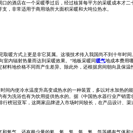
周口的酒店在一个采暖季过后，经过核算每平方的采暖成本才二
开支，非常适用于商用场所大面积采暖和大吨位热水。
住宅取暖方式上更是非它莫属。这项技术传入我国尚不到十年时间
匀地向室内辐射热量而达到采暖效果。“地板采暖同
暖气
地成本费用
定材料地价格不同而产生差异。除此外，还根据房间朝向及保温
定时间内使冷水温度升高变成热水的一种装置，多以对水加热的
有为洗浴也有为饮用提供热水的。据《中国热水器行业产销需求
居品牌排行榜冠亚军，这两家品牌进入市场时间较长，在产品设计
气和氧气，还有极少量的氡、氦、氖、氩、氪、氙等稀有气体和