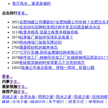
客厅风水，家居装修时
点击排行
更多...
395
1
合肥地暖公司哪家好?合肥地暖公司价格？合肥沃乐
344
2
全自动勾花网机使用过程中常见问题及解决办法
311
3
检查井模具,混凝土检查井模板价格
307
4
铝单板厂家如何实现长远发展？
290
5
电动伸缩门加装车牌识别
276
6
塘厦喷砂机的服务体念
272
7
七字行车棚-郑州金腾膜结构有限公司
267
8
铸件加工厂-铸钢毛坯加工厂长城铸钢用品质迎2017
258
9
瓷砖胶选购的时候需要几个注意的地方
249
10
装修公司泰达装饰、弹指一挥间，眨眼12载
更多...
内事
更多...
最新视频
更多...
推荐产品
更多...
老姚之家
|
全景头条
|
照明之家
|
防水之家
|
防盗之家
|
区快洞察
建材
|
企业之家
|
移动社区
|
关于我们
|
联系方式
|
使用协议
(c)2015-2017 Bybc.cn SYSTEM All Rights Reserved
网站地图