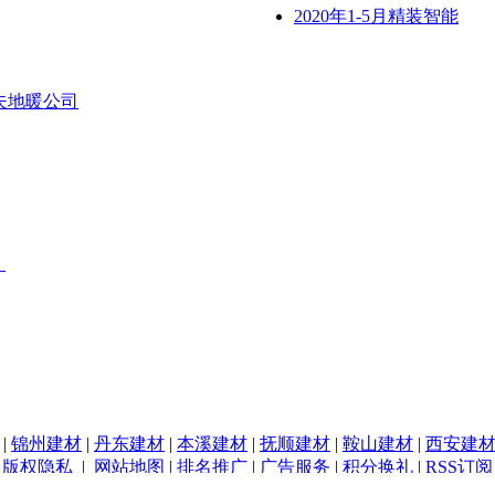
2020年1-5月精装智能
夫地暖公司
！
|
锦州建材
|
丹东建材
|
本溪建材
|
抚顺建材
|
鞍山建材
|
西安建
|
版权隐私
|
网站地图
|
排名推广
|
广告服务
|
积分换礼
|
RSS订阅