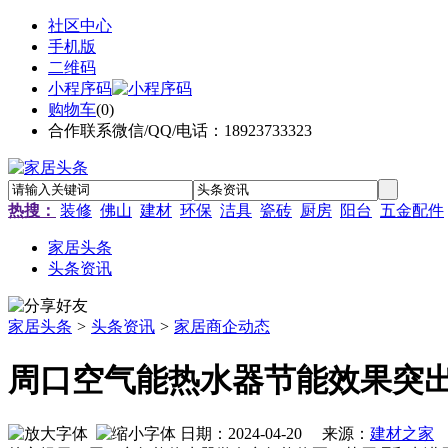
社区中心
手机版
二维码
小程序码
购物车
(
0
)
合作联系微信/QQ/电话：18923733323
热搜：
装修
佛山
建材
环保
洁具
瓷砖
厨房
阳台
五金配件
家居头条
头条资讯
家居头条
>
头条资讯
>
家居商企动态
周口空气能热水器节能效果突
日期：2024-04-20 来源：
建材之家
作