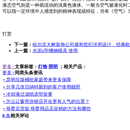
液态空气则是一种易流动的浅黄色液体。一般当空气被液化时二氧化
可以指一定环境中人感觉到的精神表现或特征，另有《空气》
打赏
下一篇：
哈尔滨大树装饰公司盛和世纪洋房设计，经典欧
上一篇：
水泥u型槽钢模具 使用
更多
>
文章标签：
灯饰
照明
；相关产品：
更多
>
同类头条资讯
• 昆明垃圾桶给家庭带来更多保障
• 分享几张贝纳特新到的客户使用靓照
• 冷却液过滤纸选型提要
• 怎么让窗帘连锁店开在更有人气的位置？
• 母婴店货架:母婴用品店促销的方法有哪些
0
条
相关评论