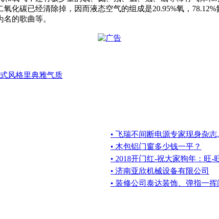
碳已经清除掉，因而液态空气的组成是20.95%氧，78.12%
为名的歌曲等。
式风格里典雅气质
• 飞瑞不间断电源专家现身杂志
• 木包铝门窗多少钱一平？
• 2018开门红-祝大家狗年：旺-
• 济南亚欣机械设备有限公司
• 装修公司泰达装饰、弹指一挥