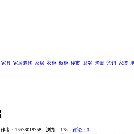
家具
家居装修
家居
衣柜
橱柜
楼市
卫浴
陶瓷
营销
家装
出
者：15538018358 浏览：
178
评论：0