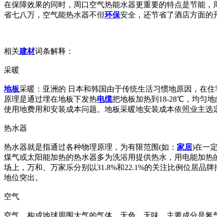
在保障效果的同时，周口空气热能水器更重要的特点是节能，
省七八万，空气能热水器不但
环保
安全，还节省了酒店方面的
相关
建材
词条解释：
采暖
地板
采暖：亚洲的 日本和韩国由于传统生活习惯地原因，在
原理是通过埋在地板下发热
电缆
把地板加热到18-28℃，均
使用地费用和安装成本问题。地板采暖地安装成本依照业主选
热水器
热水器就是指通过各种物理原理，为有限范围(如：
家居
)在一
煤气或太阳能加热的热水器多为洗浴用提供热水，用电能加热的
场上，万和、万家乐分别以31.8%和22.1%的关注比例位
地位突出。
空气
空气，构成地球周围大气的气体。无色，无味，主要成分是氮