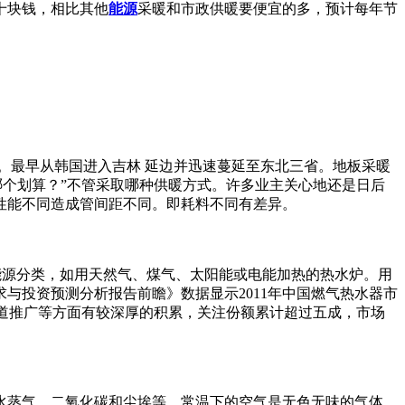
十块钱，相比其他
能源
采暖和市政供暖要便宜的多，预计每年节
。最早从韩国进入吉林 延边并迅速蔓延至东北三省。地板采暖
哪个划算？”不管采取哪种供暖方式。许多业主关心地还是日后
性能不同造成管间距不同。即耗料不同有差异。
能源分类，如用天然气、煤气、太阳能或电能加热的热水炉。用
与投资预测分析报告前瞻》数据显示2011年中国燃气热水器市
、渠道推广等方面有较深厚的积累，关注份额累计超过五成，市场
水蒸气、二氧化碳和尘埃等。常温下的空气是无色无味的气体，