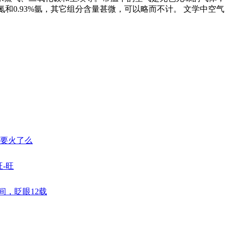
氮和0.93%氩，其它组分含量甚微，可以略而不计。 文学中空气
,要火了么
旺-旺
间，眨眼12载