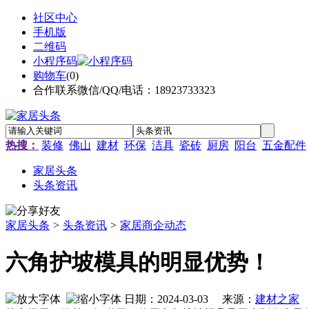
社区中心
手机版
二维码
小程序码
购物车
(
0
)
合作联系微信/QQ/电话：18923733323
热搜：
装修
佛山
建材
环保
洁具
瓷砖
厨房
阳台
五金配件
家居头条
头条资讯
家居头条
>
头条资讯
>
家居商企动态
六角护坡模具的明显优势！
日期：2024-03-03 来源：
建材之家
作