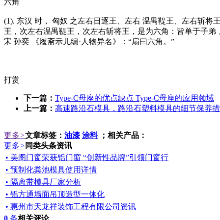
六角
(1). 东汉 时， 匈奴 之左右日逐王、左右 温禺鞮王、左右
王，次左右温禺鞮王，次左右斩将王，是为六角：皆单于子弟，次
宋 孙奕 《履斋示儿编·人物异名》：“扇曰六角。”
打赏
下一篇：
Type-C母座的优点缺点 Type-C母座的应用领域
上一篇：
高速路沿石模具，路沿石塑料模具的细节保养措
更多
>
文章标签：
油漆
涂料
；相关产品：
更多
>
同类头条资讯
• 美阁门窗荣获铝门窗 “创新性品牌”引领门窗行
• 预制化粪池模具使用详情
• 隔离带模具厂家分析
• 铝方通墙面吊顶造型一体化
• 惠州市天龙祥装饰工程有限公司资讯
0
条
相关评论