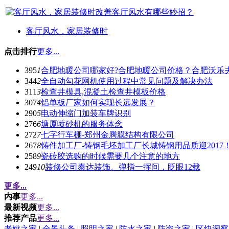
客厅风水，家居装修时
点击排行
更多...
395
1
合肥地暖公司哪家好?合肥地暖公司价格？合肥沃乐
344
2
全自动勾花网机使用过程中常见问题及解决办法
311
3
检查井模具,混凝土检查井模板价格
307
4
铝单板厂家如何实现长远发展？
290
5
电动伸缩门加装车牌识别
276
6
塘厦喷砂机的服务体念
272
7
七字行车棚-郑州金腾膜结构有限公司
267
8
铸件加工厂-铸钢毛坯加工厂长城铸钢用品质迎2017
258
9
瓷砖胶选购的时候需要几个注意的地方
249
10
装修公司泰达装饰、弹指一挥间，眨眼12载
更多...
内事
更多...
最新视频
更多...
推荐产品
更多...
老姚之家
|
全景头条
|
照明之家
|
防水之家
|
防盗之家
|
区快洞察