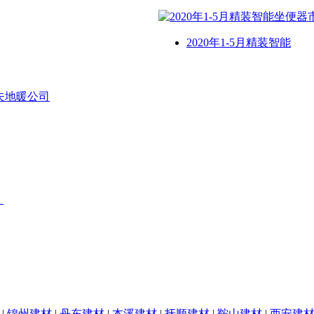
2020年1-5月精装智能
夫地暖公司
！
|
锦州建材
|
丹东建材
|
本溪建材
|
抚顺建材
|
鞍山建材
|
西安建