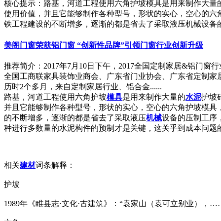
核心提示：路基，河道工程使用六角护坡模具是用来制作大量
使用价值，并且它能够制作各种型号，形状的实心，空心的六
铁工程建设的不断增多，逐渐的都是省去了采取液压机械设备
美阁门窗荣获铝门窗 “创新性品牌”引领门窗行业创新升级
推荐简介：2017年7月10日下午，2017全国定制家居&
全国工商联家具装饰业商会、广东省门业协会、广东省定制家居
历时2个多月，来自定制家居行业、铝合金......
路基，河道工程使用六角护坡
模具
是用来制作大量的
水泥
护坡
并且它能够制作各种型号，形状的实心，空心的六角护坡模具
的不断增多，逐渐的都是省去了采取液压
机械
设备的压制工序
种进行多数量的水泥构件的预制才是关键，这关乎到成本问题
相关
建材
词条解释：
护坡
1989年《睢县志·文化·古建筑》：“袁家山（袁可立别业），…