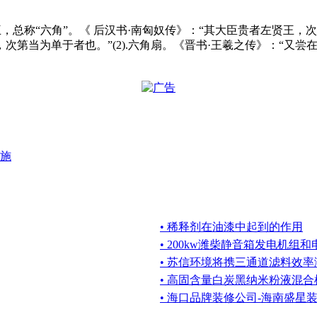
斩将王，总称“六角”。《 后汉书·南匈奴传》：“其大臣贵者左贤
第当为单于者也。”(2).六角扇。《晋书·王羲之传》：“又尝
施
• 稀释剂在油漆中起到的作用
• 200kw潍柴静音箱发电机组
• 苏信环境将携三通道滤料效
• 高固含量白炭黑纳米粉液混合
• 海口品牌装修公司-海南盛星