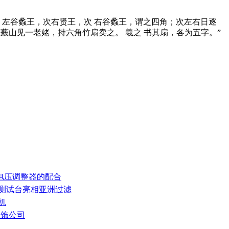
王，次 左谷蠡王，次右贤王，次 右谷蠡王，谓之四角；次左右日逐
在蕺山见一老姥，持六角竹扇卖之。 羲之 书其扇，各为五字。”
和电压调整器的配合
率测试台亮相亚洲过滤
机
装饰公司