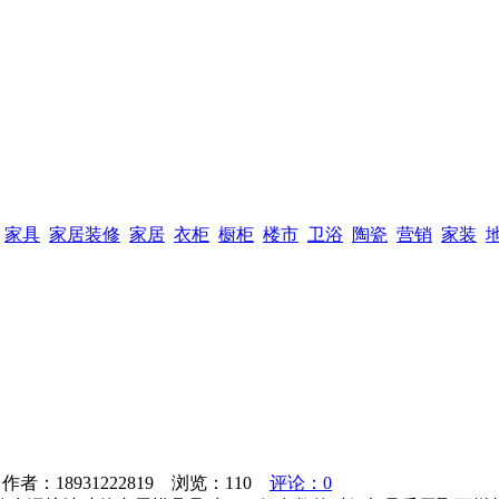
家具
家居装修
家居
衣柜
橱柜
楼市
卫浴
陶瓷
营销
家装
者：18931222819 浏览：
110
评论：0