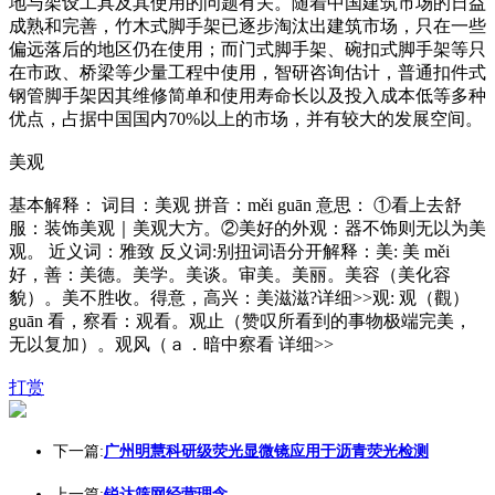
地与架设工具及其使用的问题有关。随着中国建筑市场的日益
成熟和完善，竹木式脚手架已逐步淘汰出建筑市场，只在一些
偏远落后的地区仍在使用；而门式脚手架、碗扣式脚手架等只
在市政、桥梁等少量工程中使用，智研咨询估计，普通扣件式
钢管脚手架因其维修简单和使用寿命长以及投入成本低等多种
优点，占据中国国内70%以上的市场，并有较大的发展空间。
美观
基本解释： 词目：美观 拼音：měi guān 意思： ①看上去舒
服：装饰美观｜美观大方。②美好的外观：器不饰则无以为美
观。 近义词：雅致 反义词:别扭词语分开解释：美: 美 měi
好，善：美德。美学。美谈。审美。美丽。美容（美化容
貌）。美不胜收。得意，高兴：美滋滋?详细>>观: 观（觀）
guān 看，察看：观看。观止（赞叹所看到的事物极端完美，
无以复加）。观风（ａ．暗中察看 详细>>
打赏
下一篇:
广州明慧科研级荧光显微镜应用于沥青荧光检测
上一篇:
锐达筛网经营理念