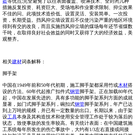
盗
等优点;完全避免了以往表面覆盖、喷淋技术、全封闭几种
措施反复投资、耗资巨大、受场地和作业要求限制、抑尘效果
不佳的问。此项技术造价低、设置灵活、安装简单。一次投
资，长期受益。挡风抑尘墙设置后不仅使污染严重的地区环境
得到有交的改良，而且实施挡风抑尘墙的煤场每年还节省煤数
千吨，在取得良好社会效益的同时又获得了大的经济效益，美
观整齐。
相关
建材
词条解释：
脚手架
中国在1949年前和50年代初期，施工脚手架都采用竹或
木材
搭
设的方法。60年代起推广扣件式
钢管
脚手架。正在加载80年代
起，中国在发展先进的、具有多功能的脚手架系列方面的成就
显著，如门式脚手架系列，碗扣式
钢管
脚手架系列，年产已达
到上万吨的规模，并已有一定数量的出口。长期以来，由于架
设
工具
本身及其构造技术和使用安全管理工作处于较为落后的
状态，致使事故的发生率较高。有关统计表面：在中国建筑施
工系统每年所发生的伤亡事故中，大约有1/3左右直接或间接