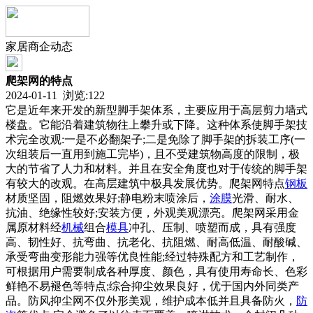
家居商企动态
爬架网的特点
2024-01-11 浏览:
122
它是近年来开发的新型脚手架体系，主要应用于高层剪力墙式
楼盘。它能沿着建筑物往上攀升或下降。这种体系使脚手架技
术完全改观:一是不必翻架子;二是免除了脚手架的拆装工序(一
次组装后一直用到施工完毕)，且不受建筑物高度的限制，极
大的节省了人力和材料。并且在安全角度也对于传统的脚手架
有较大的改观。在高层建筑中极具发展优势。爬架网特点
钢板
材质坚固，阻燃效果好;静电粉末喷涂后，
涂膜
光滑、耐水、
抗油、绝缘性较好;安装方便，外观美观漂亮。爬架网采用金
属原材料经
机械
组合
模具
冲孔、压制、喷塑而成，具有强度
高、韧性好、抗弯曲、抗老化、抗阻燃、耐高低温、耐酸碱、
承受弯曲变形能力强等优良性能;经过特殊配方和工艺制作，
可根据用户需要制成各种厚度、颜色，具有使用寿命长、色彩
鲜艳不易褪色等特点;综合抑尘效果良好，优于国内外同类产
品。防风抑尘网不仅外形美观，维护成本低并且具备防火，
防