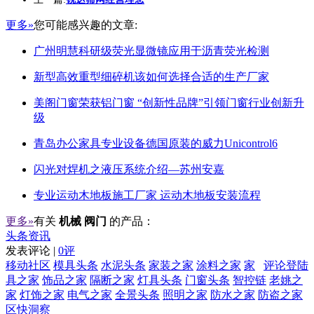
更多»
您可能感兴趣的文章:
广州明慧科研级荧光显微镜应用于沥青荧光检测
新型高效重型细碎机该如何选择合适的生产厂家
美阁门窗荣获铝门窗 “创新性品牌”引领门窗行业创新升
级
青岛办公家具专业设备德国原装的威力Unicontrol6
闪光对焊机之液压系统介绍—苏州安嘉
专业运动木地板施工厂家 运动木地板安装流程
更多»
有关
机械 阀门
的产品：
头条资讯
发表评论 |
0评
移动社区
模具头条
水泥头条
家装之家
涂料之家
家
评论登陆
具之家
饰品之家
隔断之家
灯具头条
门窗头条
智控链
老姚之
家
灯饰之家
电气之家
全景头条
照明之家
防水之家
防盗之家
区快洞察