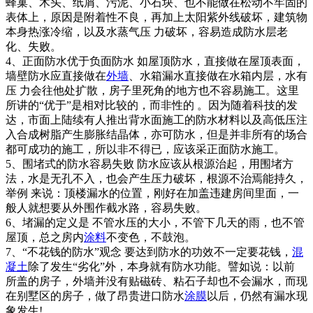
蜂巢、木头、纸屑、污泥、小石块、也不能做在松动不牢固的
表体上，原因是附着性不良，再加上太阳紫外线破坏，建筑物
本身热涨冷缩，以及水蒸气压 力破坏，容易造成防水层老
化、失败。
4、正面防水优于负面防水 如屋顶防水，直接做在屋顶表面，
墙壁防水应直接做在
外墙
、水箱漏水直接做在水箱内层，水有
压 力会往他处扩散，房子里死角的地方也不容易施工。这里
所讲的“优于”是相对比较的，而非性的 。因为随着科技的发
达，市面上陆续有人推出背水面施工的防水材料以及高低压注
入合成树脂产生膨胀结晶体，亦可防水，但是并非所有的场合
都可成功的施工，所以非不得已，应该采正面防水施工。
5、围堵式的防水容易失败 防水应该从根源治起，用围堵方
法，水是无孔不入，也会产生压力破坏，根源不治焉能持久，
举例 来说：顶楼漏水的位置，刚好在加盖违建房间里面，一
般人就想要从外围作截水路，容易失败。
6、堵漏的定义是 不管水压的大小，不管下几天的雨，也不管
屋顶，总之房内
涂料
不变色，不鼓泡。
7、“不花钱的防水”观念 要达到防水的功效不一定要花钱，
混
凝土
除了发生“劣化”外，本身就有防水功能。譬如说：以前
所盖的房子，外墙并没有贴磁砖、粘石子却也不会漏水，而现
在别墅区的房子，做了昂贵进口防水
涂膜
以后，仍然有漏水现
象发生!