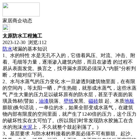
家居商企动态
太原防水工程施工
2023-12-30 浏览:
112
防水
堵漏的基本知识
1、水的特性 水是无孔不入的，它借着风压、对流、冲击、附
着、毛细等力量，逐渐渗入建筑内部，而且在渗透 的过程不
易从表面发觉。换言之，找寻漏水原因必须深入“内脏”分析判
断，才能对症下药。
2、水与水蒸气的压力变化 水一旦渗透到建筑物里面，在有限
的空间内，等太阳一晒，产生热能，就形成水蒸气，这些水蒸
气 产生大量的压力足以破坏原有的防水层，甚至于表面的装
璜及饰材(譬如，
油漆
脱落、
壁纸
发黑、
磁砖
鼓 起、木质
地板
膨鼓)换句话说，一单位的水，如果全部变成水蒸气，在建筑
物内部有限度的空间里面，就产生了1240倍的压力，这个压力
的破坏性实在太可怕了。(所以我们时常发现防水胶施工在含
水的泡沫
水泥
上，不久就整个鼓起剥落了。)
3、基层要求 与防水材料接着的界面必须不可有膨鼓、起沙、