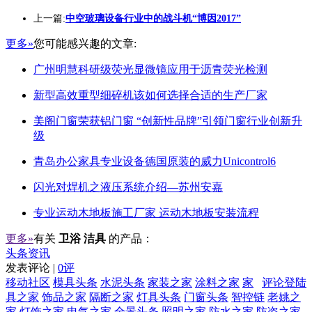
上一篇:
中空玻璃设备行业中的战斗机“博因2017”
更多»
您可能感兴趣的文章:
广州明慧科研级荧光显微镜应用于沥青荧光检测
新型高效重型细碎机该如何选择合适的生产厂家
美阁门窗荣获铝门窗 “创新性品牌”引领门窗行业创新升
级
青岛办公家具专业设备德国原装的威力Unicontrol6
闪光对焊机之液压系统介绍—苏州安嘉
专业运动木地板施工厂家 运动木地板安装流程
更多»
有关
卫浴 洁具
的产品：
头条资讯
发表评论 |
0评
移动社区
模具头条
水泥头条
家装之家
涂料之家
家
评论登陆
具之家
饰品之家
隔断之家
灯具头条
门窗头条
智控链
老姚之
家
灯饰之家
电气之家
全景头条
照明之家
防水之家
防盗之家