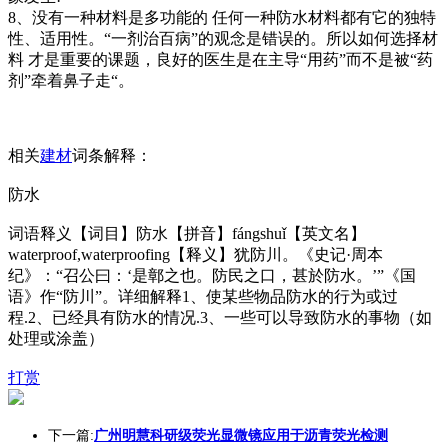
8、没有一种材料是多功能的 任何一种防水材料都有它的独特
性、适用性。“一剂治百病”的观念是错误的。所以如何选择材
料 才是重要的课题，良好的医生是在主导“用药”而不是被“药
剂”牵着鼻子走“。
相关
建材
词条解释：
防水
词语释义【词目】防水【拼音】fángshuǐ【英文名】
waterproof,waterproofing【释义】犹防川。《史记·周本
纪》：“召公曰：‘是鄣之也。防民之口，甚於防水。’”《国
语》作“防川”。详细解释1、使某些物品防水的行为或过
程.2、已经具有防水的情况.3、一些可以导致防水的事物（如
处理或涂盖）
打赏
下一篇:
广州明慧科研级荧光显微镜应用于沥青荧光检测