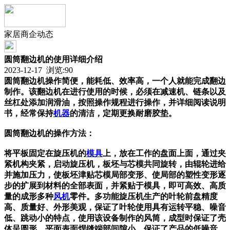
家居商企动态
圆筒翻边机的使用详细介绍
2023-12-17 浏览:
90
圆筒翻边机操作简便，能耗低、效率高，一个人就能完成翻边
制作。该翻边机在进行使用的时候，必须在减速机、链条以及
丝杠处添加润滑油，按照操作规程进行操作，并详细阅读说明
书，经常保持
机器
的清洁，定期更换耐磨胶垫。
圆筒翻边机的操作方法：
将平板固定在旋压机的
模具
上，放在工作的盘面上面，通过夹
紧机构夹紧，启动旋压机，板坯与芯模共同旋转，由辊轮进给
并施加压力，使板坯津贴芯模局部变形、使局部的塑性变形逐
步的扩展到材料的全部表面，并紧贴于模具，即可高效、高质
量的成形多种
风机
零件。多功能旋压机生产的叶轮前盘精度
高、质量好、外形美观，保证了叶轮使用具有运转平稳、噪音
低、跳动小的特点，使用该设备制作的风筒，成型时保证了壳
体呈圆形，平面表面焊缝端部间隙小，保证了产品的低噪音、