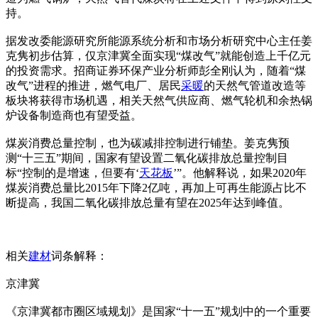
持。
据发改委能源研究所能源系统分析和市场分析研究中心主任姜
克隽初步估算，仅京津冀全面实现“煤改气”就能创造上千亿元
的投资需求。招商证券环保产业分析师彭全刚认为，随着“煤
改气”进程的推进，燃气电厂、居民
采暖
的天然气管道改造等
板块将获得市场机遇，相关天然气供应商、燃气轮机和余热锅
炉设备制造商也有望受益。
煤炭消费总量控制，也为碳减排控制进行铺垫。姜克隽预
测“十三五”期间，国家有望设置二氧化碳排放总量控制目
标“控制的是增速，但要有‘
天花板
’”。他解释说，如果2020年
煤炭消费总量比2015年下降2亿吨，再加上可再生能源占比不
断提高，我国二氧化碳排放总量有望在2025年达到峰值。
相关
建材
词条解释：
京津冀
《京津冀都市圈区域规划》是国家“十一五”规划中的一个重要