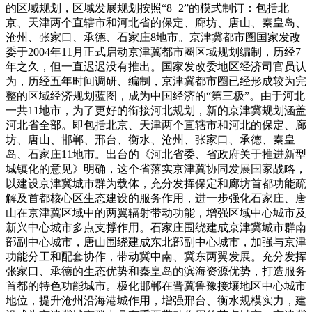
的区域规划，区域发展规划按照“8+2”的模式制订：包括北
京、天津两个直辖市和河北省的保定、廊坊、唐山、秦皇岛、
沧州、张家口、承德、石家庄8地市。京津冀都市圈国家发改
委于2004年11月正式启动京津冀都市圈区域规划编制，历经7
年之久，但一直迟迟没有推出。国家发改委地区经济司官员认
为，历经五年时间调研、编制，京津冀都市圈已经形成较为完
整的区域经济规划蓝图，成为中国经济的“第三极”。由于河北
一共11地市，为了更好的衔接河北规划，新的京津冀规划涵盖
河北省全部。即包括北京、天津两个直辖市和河北的保定、廊
坊、唐山、邯郸、邢台、衡水、沧州、张家口、承德、秦皇
岛、石家庄11地市。出台的《河北省委、省政府关于推进新型
城镇化的意见》明确，这个省落实京津冀协同发展国家战略，
以建设京津冀城市群为载体，充分发挥保定和廊坊首都功能疏
解及首都核心区生态建设的服务作用，进一步强化石家庄、唐
山在京津冀区域中的两翼辐射带动功能，增强区域中心城市及
新兴中心城市多点支撑作用。石家庄围绕建成京津冀城市群南
部副中心城市，唐山围绕建成东北部副中心城市，加强与京津
功能分工和配套协作，带动冀中南、冀东两翼发展。充分发挥
张家口、承德的生态优势和秦皇岛的滨海资源优势，打造服务
首都的特色功能城市。极化邯郸在晋冀鲁豫接壤地区中心城市
地位，提升沧州沿海港城作用，增强邢台、衡水规模实力，建