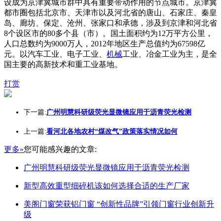
设成为京津冀城市群中具有重要带动作用的节点城市。京津冀
都市圈包括北京市、天津市以及河北省的唐山、石家庄、秦皇
岛、廊坊、保定、沧州、张家口和承德，涉及到京津和河北省
8个设区市的80多个县（市）。国土面积约为12万平方公里，
人口总数约为9000万人，2012年地区生产总值约为67598亿
元。以汽车工业、电子工业、
机械
工业、冶金工业为主，是全
国主要的高新技术和重工业基地。
打赏
下一篇:
广州明慧科研级荧光显微镜应用于沥青荧光检测
上一篇:
看河北各地农村“煤改气”政策落实情况如何
更多»
您可能感兴趣的文章:
广州明慧科研级荧光显微镜应用于沥青荧光检测
新型高效重型细碎机该如何选择合适的生产厂家
美阁门窗荣获铝门窗 “创新性品牌”引领门窗行业创新升
级