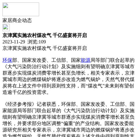
家居商企动态
京津冀实施农村煤改气 千亿盛宴将开启
2023-11-29 浏览:
109
京津冀实施农村煤改气 千亿盛宴将开启
环保
部、国家发改委、工信部、国家
能源
局等部门联合起草的
《大气污染防治行动计划》及实施细则有望明确京津冀等城市
群逐步实现煤炭消费零增长甚至负增长，相关专家表示，京津
冀城市周边的燃煤锅炉将逐步改造为燃气锅炉，天然气替代煤
炭将在上述文件中得到原则性支持，而“煤改气”未来则有望创
造逾千亿的投资需求。
《经济参考报》记者获悉，环保部、国家发改委、工信部、国
家能源局等部门联合起草的《大气污染防治行动计划》及实施
细则有望明确京津冀等城市群逐步实现煤炭消费零增长甚至负
增长，并要求部分地区调整“偏重”的产业结构。国家发改委能
源研究所相关专家表示，京津冀城市周边的燃煤锅炉将逐步改
造为燃气锅炉，天然气替代煤炭将在上述文件中得到原则性支